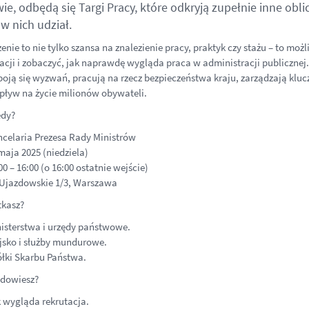
e, odbędą się Targi Pracy, które odkryją zupełnie inne obl
w nich udział.
nie to nie tylko szansa na znalezienie pracy, praktyk czy stażu – to możli
acji i zobaczyć, jak naprawdę wygląda praca w administracji publicznej
 boją się wyzwań, pracują na rzecz bezpieczeństwa kraju, zarządzają klu
ływ na życie milionów obywateli.
edy?
celaria Prezesa Rady Ministrów
maja 2025 (niedziela)
00 – 16:00 (o 16:00 ostatnie wejście)
 Ujazdowskie 1/3, Warszawa
tkasz?
isterstwa i urzędy państwowe.
sko i służby mundurowe.
łki Skarbu Państwa.
 dowiesz?
 wygląda rekrutacja.