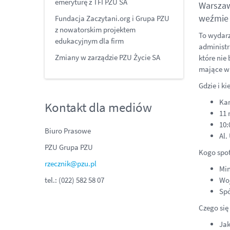
emeryturę z TFI PZU SA
Warszawi
weźmie 
Fundacja Zaczytani.org i Grupa PZU
z nowatorskim projektem
To wydarze
edukacyjnym dla firm
administr
Zmiany w zarządzie PZU Życie SA
które nie
mające wp
Gdzie i ki
Kan
Kontakt dla mediów
11 
10:
Biuro Prasowe
Al.
PZU Grupa PZU
Kogo spo
rzecznik@pzu.pl
Min
tel.: (022) 582 58 07
Woj
Spó
Czego się
Jak